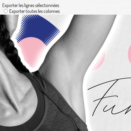
Exporter les lignes sélectionnées
Exporter toutes les colonnes
Exporter uniquement les colonnes affichées
Menu
<
>
Présentation
Tarifs
Accès et contact
Ajoutez un logo, un bouton, des réseaux sociaux
Cliquez pour éditer
L'Association
▴
▾
Présentation
Tarifs
Accès et contact
Actualités
▴
▾