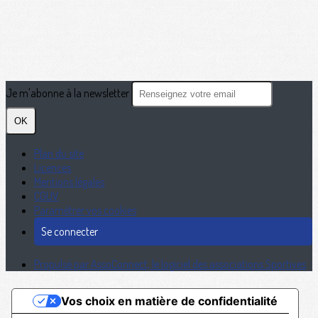
Je m'abonne à la newsletter
OK
Plan du site
Licences
Mentions légales
CGUV
Paramétrer vos cookies
Se connecter
Propulsé par AssoConnect, le logiciel des associations Sportives
Vos choix en matière de confidentialité